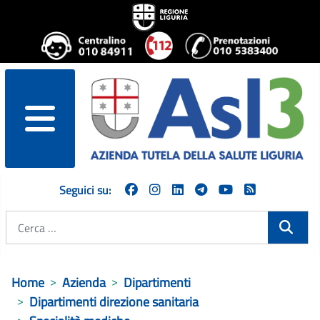
menu
Seguici su:
Cerca
Home
Azienda
Dipartimenti
Dipartimenti direzione sanitaria