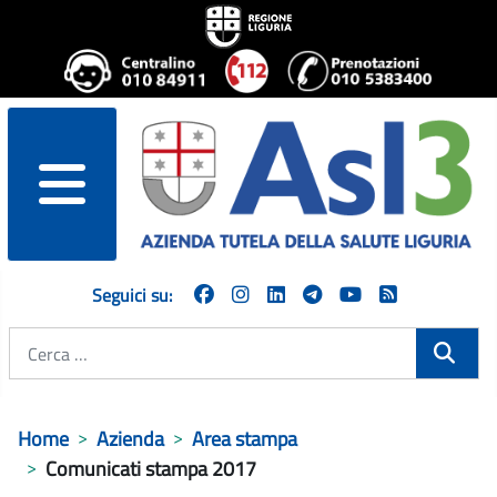
menu
Seguici su:
Cerca
Home
Azienda
Area stampa
Comunicati stampa 2017