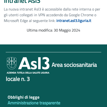
Intranet Asl3
La nuova intranet Asl3 è accessibile dalla rete interna o per
gli utenti collegati in VPN accedendo da Google Chrome o
Microsoft Edge al seguente link:
intranet.asl3.liguria.it
Ultima modifica: 30 Maggio 2024
Area sociosanitaria
locale n. 3
Obblighi di legge
Amministrazione trasparente