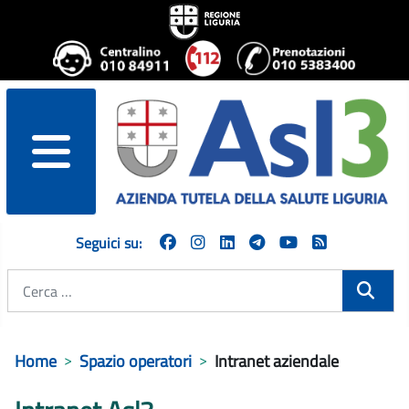
menu
Seguici su:
Cerca
Home
Spazio operatori
Intranet aziendale