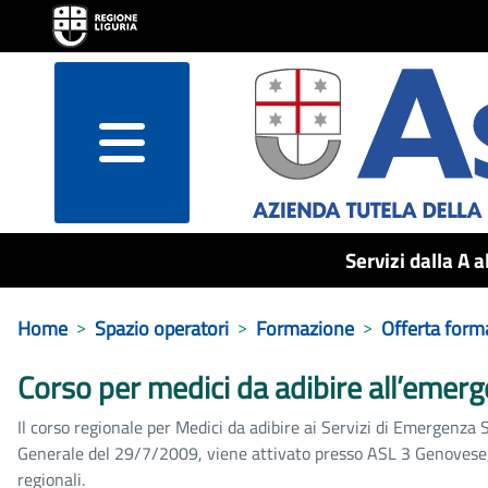
menu
Servizi dalla A a
Home
Spazio operatori
Formazione
Offerta form
Corso per medici da adibire all’emerge
Il corso regionale per Medici da adibire ai Servizi di Emergenza Sa
Generale del 29/7/2009, viene attivato presso ASL 3 Genovese, t
regionali.