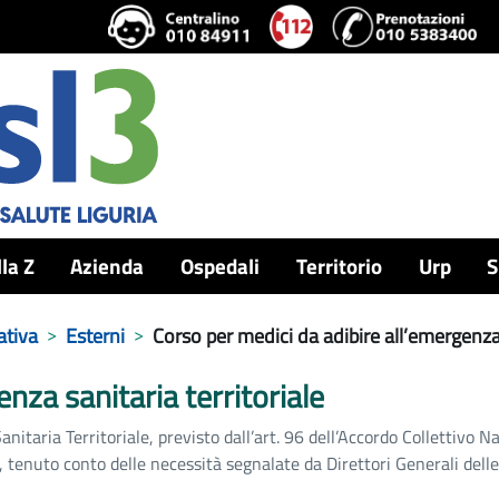
lla Z
Azienda
Ospedali
Territorio
Urp
S
ativa
Esterni
Corso per medici da adibire all’emergenza 
nza sanitaria territoriale
nitaria Territoriale, previsto dall’art. 96 dell’Accordo Collettivo N
enuto conto delle necessità segnalate da Direttori Generali delle 