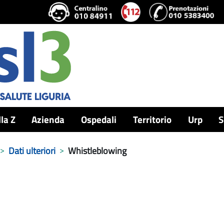
lla Z
Azienda
Ospedali
Territorio
Urp
S
Dati ulteriori
Whistleblowing