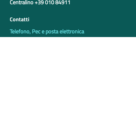
Centralino +39 010 84911
Contatti
Telefono, Pec e posta elettronica
Codici istituzionali
Partita iva
02421770997
Codice Univoco ufficio - PIB8EU
IBAN
Certificazioni
Credits
Privacy e Cookie Policy
Note legali