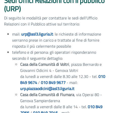
Sedi Uffici Relazioni con il pubblico
(URP)
Di seguito le modalità per contattare le sedi dell'Ufficio
Relazioni con il Pubblico attive sul territorio:
mail:
urp@asl3.liguria.it
: le richieste di informazione
verranno prese in carico e trattate al fine di fornire
risposta il più celermente possibile
telefono e di persona: gli operatori risponderanno
secondo il seguente dettaglio:
Casa della Comunità di Voltri
, piazza Bernardo e
Giovanni Odicini 4 - Genova Voltri
da lunedì a venerdì dalle 8.30 alle 12.30 - tel.
010
849 9674
/
010 849 9677
- mail:
urp.piazzaodicini@asl3.liguria.it
Casa della Comunità di Fiumara
, via Operai 80 -
Genova Sampierdarena
da lunedì a venerdì dalle 8 alle 14 - tel.
010 849
7066
/
010 849 7045
- mail: