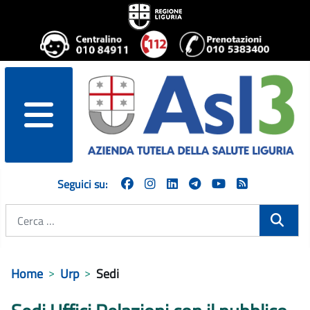
menu
Seguici su:
Cerca
Home
Urp
Sedi