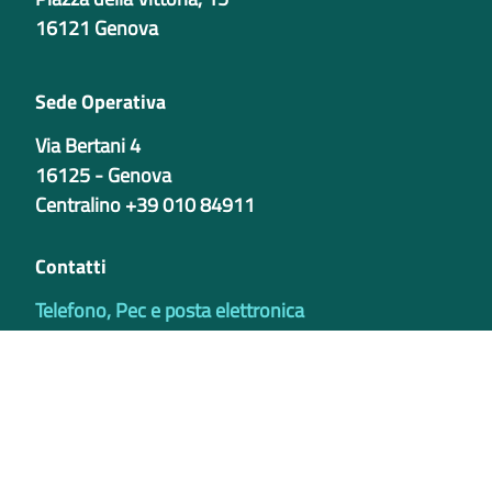
16121 Genova
Sede Operativa
Via Bertani 4
16125 - Genova
Centralino +39 010 84911
Contatti
Telefono, Pec e posta elettronica
Codici istituzionali
Partita iva
02421770997
Codice Univoco ufficio - PIB8EU
IBAN