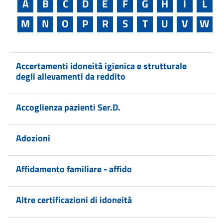
A
B
C
D
E
F
G
H
I
L
M
N
O
P
R
S
T
U
V
W
Accertamenti idoneità igienica e strutturale
degli allevamenti da reddito
Accoglienza pazienti Ser.D.
Adozioni
Affidamento familiare - affido
Altre certificazioni di idoneità