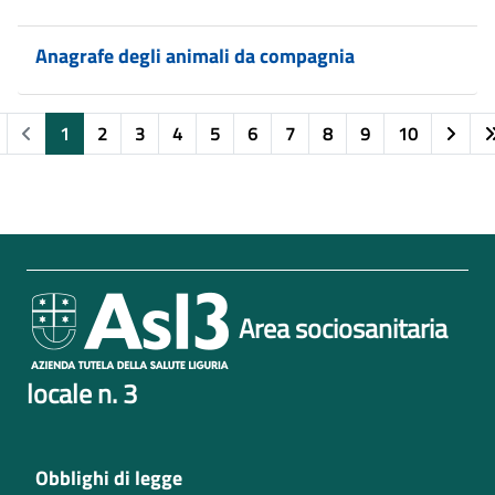
Anagrafe degli animali da compagnia
1
2
3
4
5
6
7
8
9
10
Area sociosanitaria
locale n. 3
Obblighi di legge