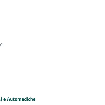
10
ca) e Automediche