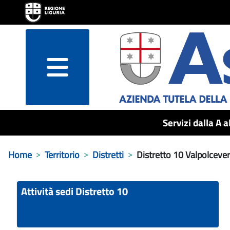
menu
Servizi dalla A a
Home
Territorio
Distretti
Distretto 10 Valpolcevera
Attività sedi Distretto 10