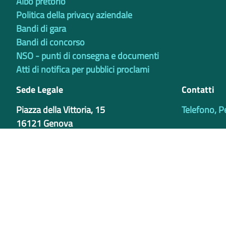
Albo pretorio
Politica della privacy aziendale
Bandi di gara
Bandi di concorso
NSO - punti di consegna e documenti
Atti di notifica per pubblici proclami
Sede Legale
Contatti
Piazza della Vittoria, 15
Telefono, P
16121 Genova
Sede Operativa
Via Bertani 4
16125 - Genova
Centralino +39 010 84911