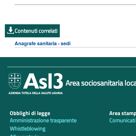
Contenuti correlati
Anagrafe sanitaria - sedi
Area sociosanitaria loca
Obblighi di legge
Area stam
Amministrazione trasparente
Comunicati
Whistleblowing