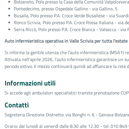
Bolzaneto, Polo presso la Casa della Comunità Valpolcevera
Pontedecimo, presso Ospedale Gallino - via Gallino, 5
Busalla, Polo presso P.A. Croce Verde Busallese - via Suard
Ronco Scrivia, Polo presso P.A. Croce Rossa Italiana - via de
Serra Riccò, Polo presso P.A. Croce Bianca - Valsecca - via 
Auto infermieristica operativa in Valle Scrivia per tutta l'estat
Si informa la gentile utenza che l'auto infermieristica (MSA1) res
Attivata nell'aprile 2026, l'auto infermieristica garantisce un 
periodo estivo. Il mezzo continuerà quindi ad affiancare la rete d
Informazioni utili
Si accede agli ambulatori specialistici tramite prenotazione CUP 
Contatti
Segreteria Direzione Distretto: via Bonghi n. 6 - Genova Bolzan
Orario: dal lunedì al venerdì dalle 8.30 alle 12.30 - tel. 010 8