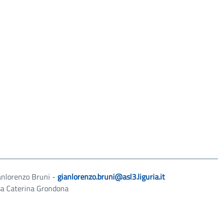
anlorenzo Bruni -
gianlorenzo.bruni@asl3.liguria.it
ssa Caterina Grondona