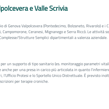
olcevera e Valle Scrivia
ipio di Genova Valpolcevera (Pontedecimo, Bolzaneto, Rivarolo) e 
hi, Campomorone, Ceranesi, Mignanego e Serra Riccò. Le attività sono
e Complesse/Strutture Semplici dipartimentali a valenza aziendale.
le per un supporto di tipo sanitario (es. monitoraggio parametri vital
 anche per una presa in carico più articolata in quanto l’infermiere
ri, l’Ufficio Protesi e lo Sportello Unico Distrettuale. È previsto in
scrizioni per terapie croniche.