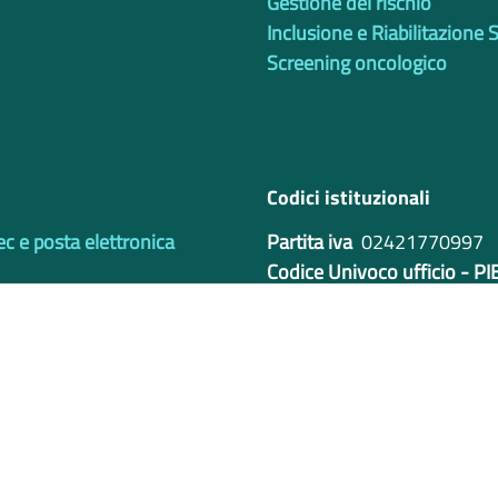
Gestione del rischio
Inclusione e Riabilitazione 
Screening oncologico
Codici istituzionali
ec e posta elettronica
Partita iva
02421770997
Codice Univoco ufficio - P
IBAN