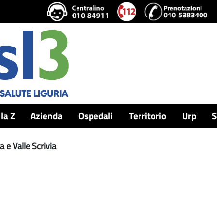
lla Z
Azienda
Ospedali
Territorio
Urp
S
 e Valle Scrivia