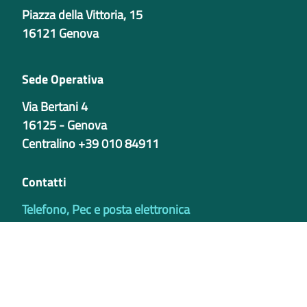
Piazza della Vittoria, 15
16121 Genova
Sede Operativa
Via Bertani 4
16125 - Genova
Centralino +39 010 84911
Contatti
Telefono, Pec e posta elettronica
Codici istituzionali
Partita iva
02421770997
Codice Univoco ufficio - PIB8EU
IBAN