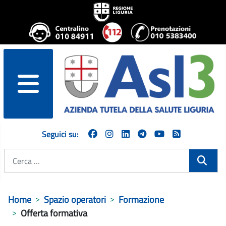
menu
Seguici su:
Cerca
Home
Spazio operatori
Formazione
Offerta formativa