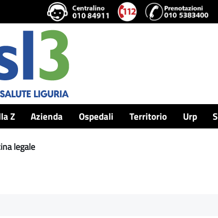
lla Z
Azienda
Ospedali
Territorio
Urp
S
ina legale