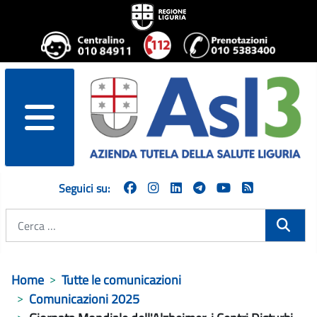
menu
Seguici su:
Cerca
Home
Tutte le comunicazioni
Comunicazioni 2025