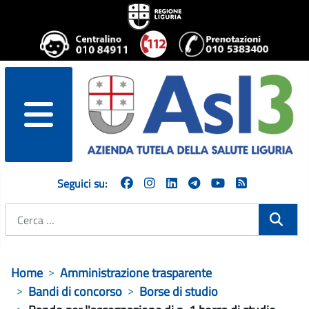
menu
Seguici su:
Cerca
Home
Amministrazione trasparente
Bandi di concorso
Borse di studio