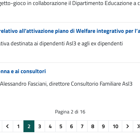
etto-gioco in collaborazione il Dipartimento Educazione a co
lativo all'attivazione piano di Welfare integrativo per l
tiva destinata ai dipendenti Asl3 e agli ex dipendenti
nna e ai consultori
 Alessandro Fasciani, direttore Consultorio Familiare Asl3
Pagina 2 di 16
1
2
3
4
5
6
7
8
9
10