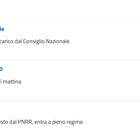
ia
ncarico dal Consiglio Nazionale
0
dì mattina
visto dal PNRR, entra a pieno regime.