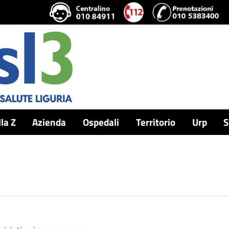
lla Z
Azienda
Ospedali
Territorio
Urp
S