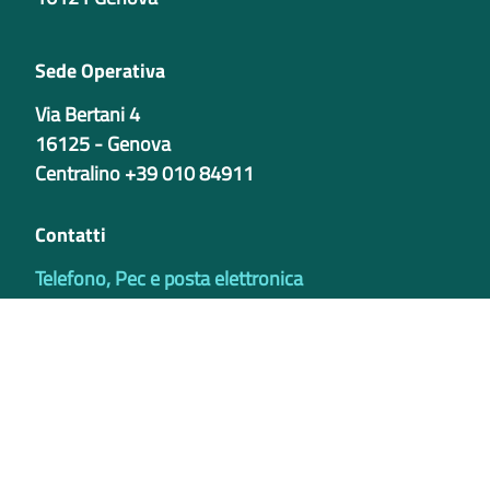
Sede Operativa
Via Bertani 4
16125 - Genova
Centralino +39 010 84911
Contatti
Telefono, Pec e posta elettronica
Codici istituzionali
Partita iva
02421770997
Codice Univoco ufficio - PIB8EU
IBAN
Certificazioni