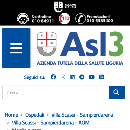
menu
Seguici su:
Cerca
Home
Ospedali
Villa Scassi - Sampierdarena
Villa Scassi - Sampierdarena - AOM