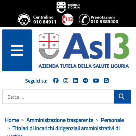
menu
Seguici su:
Cerca
Home
Amministrazione trasparente
Personale
Titolari di incarichi dirigenziali amministrativi di