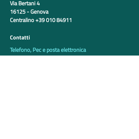
Via Bertani 4
16125 - Genova
Centralino +39 010 84911
Contatti
Telefono, Pec e posta elettronica
Codici istituzionali
Partita iva
02421770997
Codice Univoco ufficio - PIB8EU
IBAN
Certificazioni