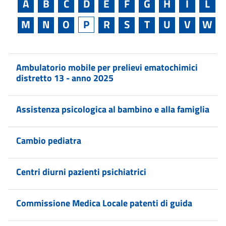
A
B
C
D
E
F
G
H
I
L
M
N
O
P
R
S
T
U
V
W
Ambulatorio mobile per prelievi ematochimici
distretto 13 - anno 2025
Assistenza psicologica al bambino e alla famiglia
Cambio pediatra
Centri diurni pazienti psichiatrici
Commissione Medica Locale patenti di guida