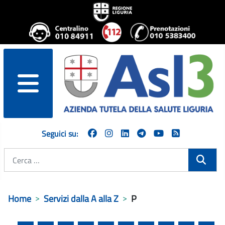
menu
Seguici su:
Cerca
Home
Servizi dalla A alla Z
P