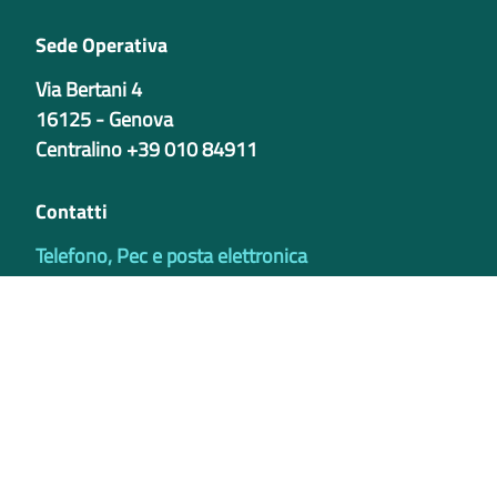
Sede Operativa
Via Bertani 4
16125 - Genova
Centralino +39 010 84911
Contatti
Telefono, Pec e posta elettronica
Codici istituzionali
Partita iva
02421770997
Codice Univoco ufficio - PIB8EU
IBAN
Certificazioni