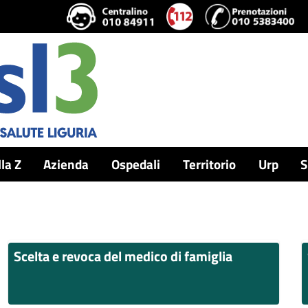
lla Z
Azienda
Ospedali
Territorio
Urp
S
Scelta e revoca del medico di famiglia