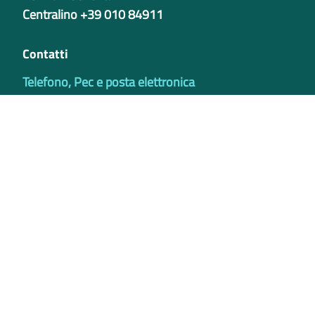
Centralino +39 010 84911
Contatti
Telefono, Pec e posta elettronica
Codici istituzionali
Partita iva
02421770997
Codice Univoco ufficio - PIB8EU
IBAN
Certificazioni
Credits
Privacy e Cookie Policy
Note legali