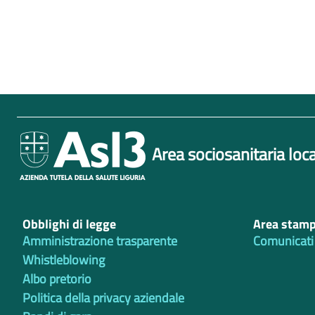
Area sociosanitaria loca
Obblighi di legge
Area stam
Amministrazione trasparente
Comunicati
Whistleblowing
Albo pretorio
Politica della privacy aziendale