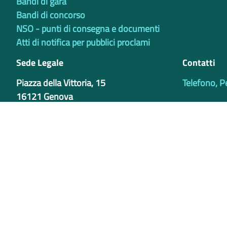
Bandi di gara
Bandi di concorso
NSO - punti di consegna e documenti
Atti di notifica per pubblici proclami
Sede Legale
Contatti
Piazza della Vittoria, 15
Telefono, P
16121 Genova
Sede Operativa
Via Bertani 4
16125 - Genova
Centralino +39 010 84911
Credits