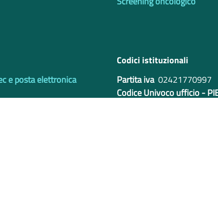
Screening oncologico
Codici istituzionali
ec e posta elettronica
Partita iva
02421770997
Codice Univoco ufficio - P
IBAN
Privacy e Cookie Policy
Note legali
Bilanci
Ac