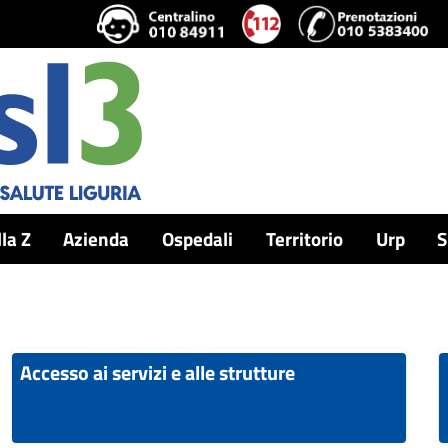
lla Z
Azienda
Ospedali
Territorio
Urp
S
Accesso ai servizi e alle strutture