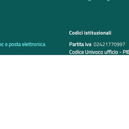
Codici istituzionali
ec e posta elettronica
Partita iva
02421770997
Codice Univoco ufficio - P
IBAN
Privacy e Cookie Policy
Note legali
Bilanci
Ac