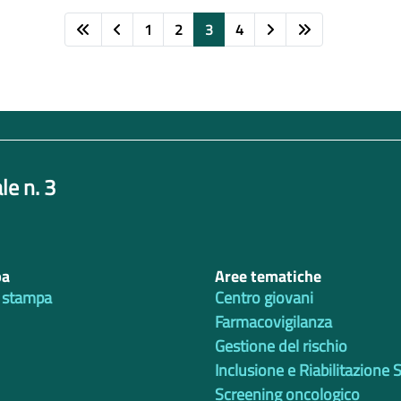
1
2
3
4
le n. 3
pa
Aree tematiche
 stampa
Centro giovani
Farmacovigilanza
Gestione del rischio
Inclusione e Riabilitazione 
Screening oncologico