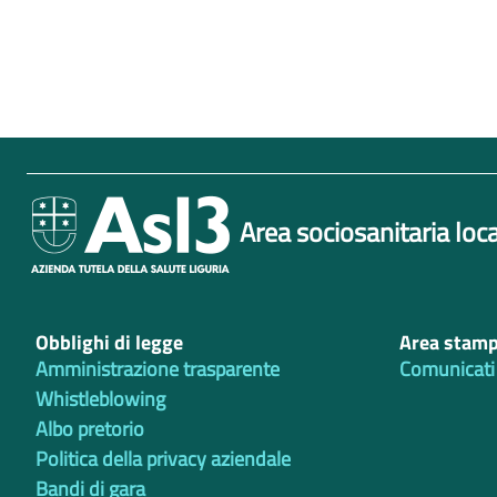
Area sociosanitaria loca
Obblighi di legge
Area stam
Amministrazione trasparente
Comunicati
Whistleblowing
Albo pretorio
Politica della privacy aziendale
Bandi di gara