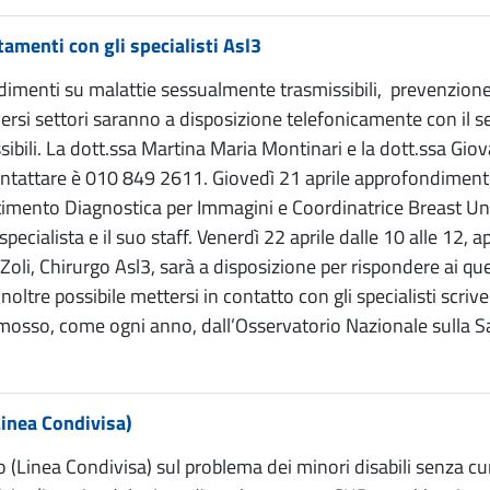
amenti con gli specialisti Asl3
imenti su malattie sessualmente trasmissibili, prevenzione
diversi settori saranno a disposizione telefonicamente con il 
issibili. La dott.ssa Martina Maria Montinari e la dott.ssa 
ontattare è 010 849 2611. Giovedì 21 aprile approfondiment
timento Diagnostica per Immagini e Coordinatrice Breast Unit 
cialista e il suo staff. Venerdì 22 aprile dalle 10 alle 12,
oli, Chirurgo Asl3, sarà a disposizione per rispondere ai que
oltre possibile mettersi in contatto con gli specialisti scri
promosso, come ogni anno, dall’Osservatorio Nazionale sulla
inea Condivisa)
(Linea Condivisa) sul problema dei minori disabili senza cu