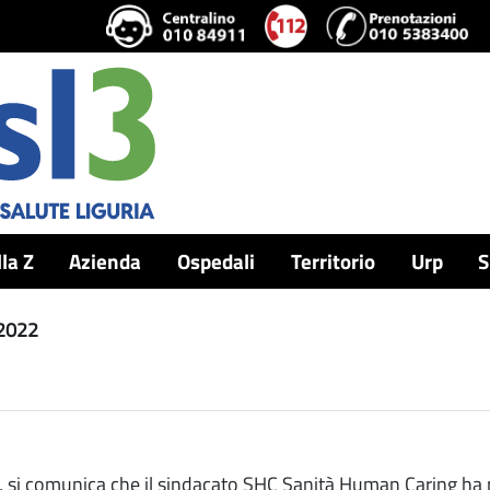
lla Z
Azienda
Ospedali
Territorio
Urp
S
 2022
, si comunica che il sindacato SHC Sanità Human Caring ha p