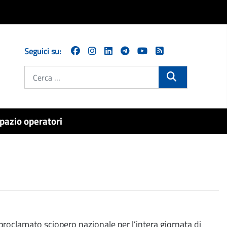
Seguici su:
Cerca
pazio operatori
roclamato sciopero nazionale per l’intera giornata di