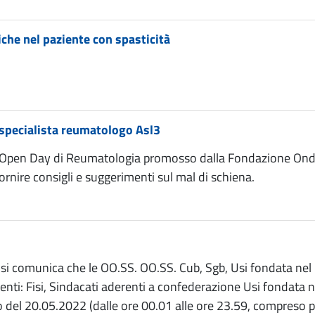
he nel paziente con spasticità
o specialista reumatologo Asl3
’Open Day di Reumatologia promosso dalla Fondazione Onda, 
rnire consigli e suggerimenti sul mal di schiena.
 si comunica che le OO.SS. OO.SS. Cub, Sgb, Usi fondata nel 
renti: Fisi, Sindacati aderenti a confederazione Usi fondata
oro del 20.05.2022 (dalle ore 00.01 alle ore 23.59, compreso pr