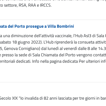
erzo settore, RSA, RAA e IRCCS.
amata del Porto prosegue a Villa Bombrini
a da una diminuzione dell’attività vaccinale, l’Hub Asl3 di 
, sabato 18 giugno 2022). L’Hub riprenderà la consueta attivi
5, Genova Cornigliano) dal lunedì al venerdì dalle 8 alle 14.
ione presso la sede di Sala Chiamata del Porto vengono contat
 territoriali dedicati. Info nella pagina dedicata Per ulteriori
colo XIX “Io invalida di 82 anni lasciata per tre giorni in ba