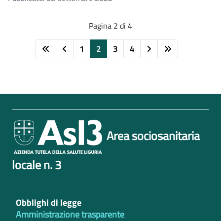
Pagina 2 di 4
1
2
3
4
Area sociosanitaria
locale n. 3
Obblighi di legge
Amministrazione trasparente