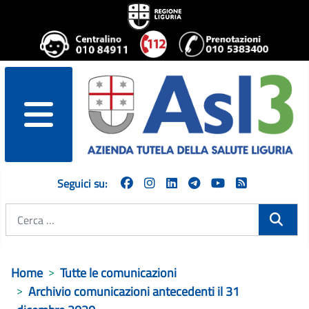
menu
Seguici su:
Cerca
Home
Tutte le comunicazioni
Archivio comunicazioni antecedenti il 31