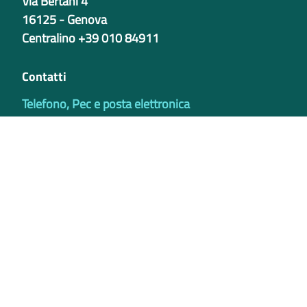
Via Bertani 4
16125 - Genova
Centralino +39 010 84911
Contatti
Telefono, Pec e posta elettronica
Codici istituzionali
Partita iva
02421770997
Codice Univoco ufficio - PIB8EU
IBAN
Certificazioni