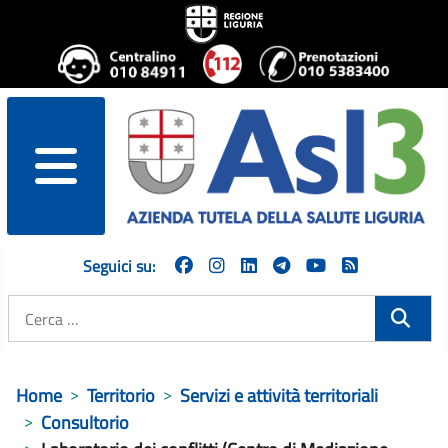
menu
Seguici su:
Cerca
Home
Territorio
Servizi e attività territoriali
Consultorio