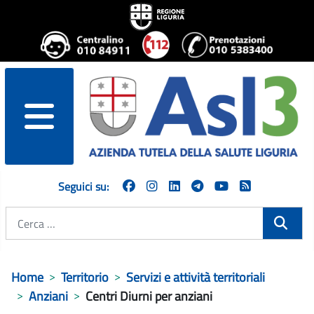
menu
Seguici su:
Cerca
Home
Territorio
Servizi e attività territoriali
Anziani
Centri Diurni per anziani