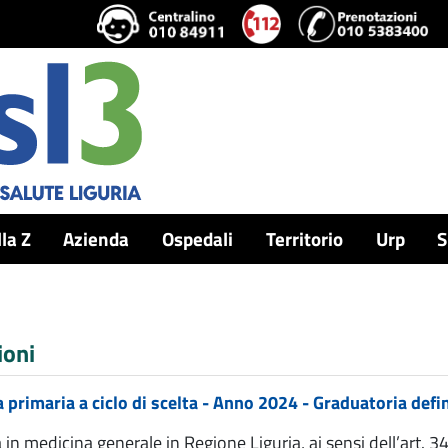
lla Z
Azienda
Ospedali
Territorio
Urp
S
ioni
a primaria a ciclo di scelta - Anno 2024 - Graduatoria defi
ca in medicina generale in Regione Liguria, ai sensi dell’a