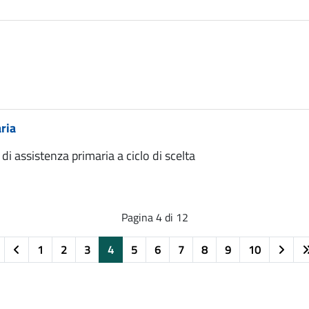
ria
i assistenza primaria a ciclo di scelta
Pagina 4 di 12
1
2
3
4
5
6
7
8
9
10