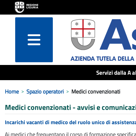
menu
Servizi dalla A a
Home
Spazio operatori
Medici convenzionati
Medici convenzionati - avvisi e comunicaz
Incarichi vacanti di medico del ruolo unico di assistenz
Ai medici che frequentano il corso di formazione specifi