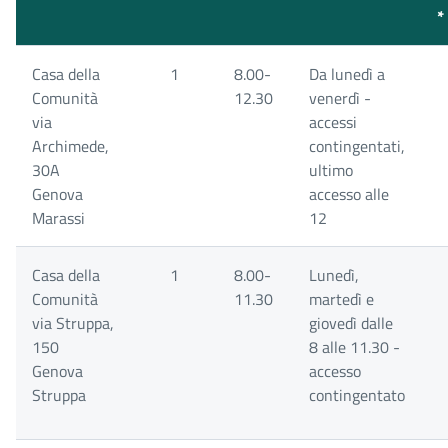
*
Casa della
1
8.00-
Da lunedì a
Comunità
12.30
venerdì -
via
accessi
Archimede,
contingentati,
30A
ultimo
Genova
accesso alle
Marassi
12
Casa della
1
8.00-
Lunedì,
Comunità
11.30
martedì e
via Struppa,
giovedì dalle
150
8 alle 11.30 -
Genova
accesso
Struppa
contingentato