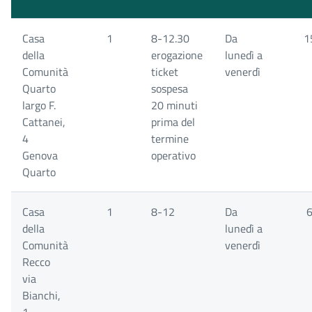
Casa
1
8-12.30
Da
1
della
erogazione
lunedì a
Comunità
ticket
venerdì
Quarto
sospesa
largo F.
20 minuti
Cattanei,
prima del
4
termine
Genova
operativo
Quarto
Casa
1
8-12
Da
della
lunedì a
Comunità
venerdì
Recco
via
Bianchi,