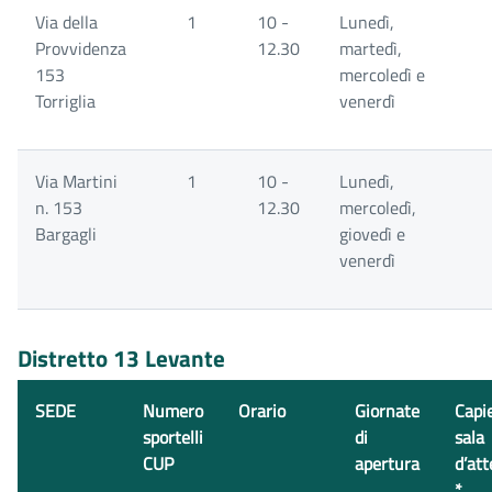
Via della
1
10 -
Lunedì,
Provvidenza
12.30
martedì,
153
mercoledì e
Torriglia
venerdì
Via Martini
1
10 -
Lunedì,
n. 153
12.30
mercoledì,
Bargagli
giovedì e
venerdì
Distretto 13 Levante
SEDE
Numero
Orario
Giornate
Capi
sportelli
di
sala
CUP
apertura
d’att
*