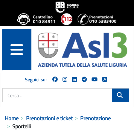
menu
Seguici su:
Cerca
Home
Prenotazioni e ticket
Prenotazione
Sportelli