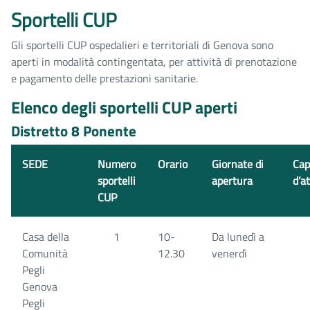
Sportelli CUP
Gli sportelli CUP ospedalieri e territoriali di Genova sono
aperti in modalità contingentata, per attività di prenotazione
e pagamento delle prestazioni sanitarie.
Elenco degli sportelli CUP aperti
Distretto 8 Ponente
SEDE
Numero
Orario
Giornate di
Cap
sportelli
apertura
d’a
CUP
Casa della
1
10-
Da lunedì a
Comunità
12.30
venerdì
Pegli
Genova
Pegli