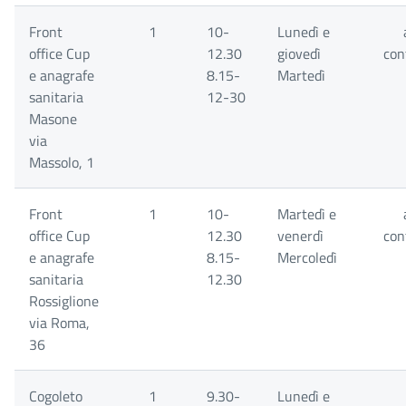
Front
1
10-
Lunedì e
office Cup
12.30
giovedì
con
e anagrafe
8.15-
Martedì
sanitaria
12-30
Masone
via
Massolo, 1
Front
1
10-
Martedì e
office Cup
12.30
venerdì
con
e anagrafe
8.15-
Mercoledì
sanitaria
12.30
Rossiglione
via Roma,
36
Cogoleto
1
9.30-
Lunedì e