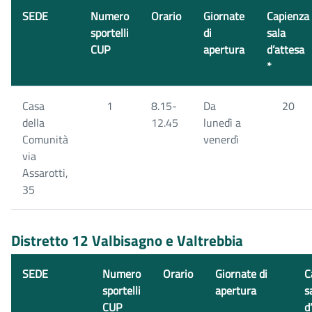
SEDE
Numero
Orario
Giornate
Capienza
sportelli
di
sala
CUP
apertura
d’attesa
*
Casa
1
8.15-
Da
20
della
12.45
lunedì a
Comunità
venerdì
via
Assarotti,
35
Distretto 12 Valbisagno e Valtrebbia
SEDE
Numero
Orario
Giornate di
C
sportelli
apertura
s
CUP
d