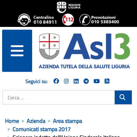
menu
Seguici su:
Cerca
Home
Azienda
Area stampa
Comunicati stampa 2017