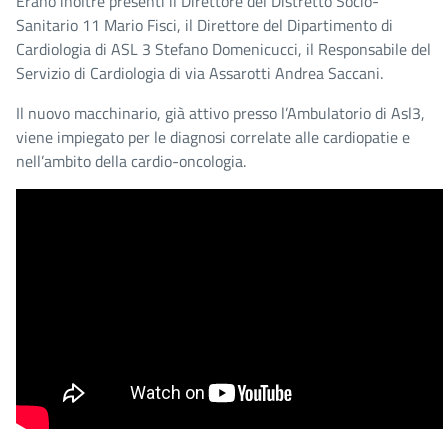
Erano inoltre presenti il Direttore del Distretto Socio-
Sanitario 11 Mario Fisci, il Direttore del Dipartimento di
Cardiologia di ASL 3 Stefano Domenicucci, il Responsabile del
Servizio di Cardiologia di via Assarotti Andrea Saccani.
Il nuovo macchinario, già attivo presso l’Ambulatorio di Asl3,
viene impiegato per le diagnosi correlate alle cardiopatie e
nell’ambito della cardio-oncologia.