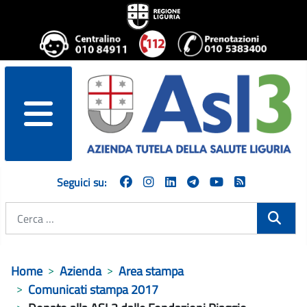
menu
Seguici su:
Cerca
Home
Azienda
Area stampa
Comunicati stampa 2017