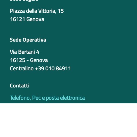
Piazza della Vittoria, 15
16121 Genova
Sede Operativa
Via Bertani 4
16125 - Genova
Centralino +39 010 84911
Contatti
Telefono, Pec e posta elettronica
Codici istituzionali
Partita iva
02421770997
Codice Univoco ufficio - PIB8EU