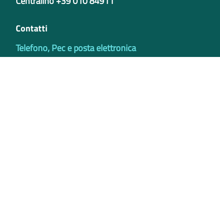
Centralino +39 010 84911
Contatti
Telefono, Pec e posta elettronica
Codici istituzionali
Partita iva
02421770997
Codice Univoco ufficio - PIB8EU
IBAN
Certificazioni
Credits
Privacy e Cookie Policy
Note legali
Bilanci
Accessibilità