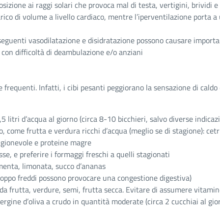
zione ai raggi solari che provoca mal di testa, vertigini, brividi e 
rico di volume a livello cardiaco, mentre l’iperventilazione porta a
seguenti vasodilatazione e disidratazione possono causare important
i con difficoltà di deambulazione e/o anziani
 frequenti. Infatti, i cibi pesanti peggiorano la sensazione di caldo 
 litri d’acqua al giorno (circa 8-10 bicchieri, salvo diverse indicaz
no, come frutta e verdura ricchi d’acqua (meglio se di stagione): cet
ragionevole e proteine magre
e, e preferire i formaggi freschi a quelli stagionati
menta, limonata, succo d’ananas
troppo freddi possono provocare una congestione digestiva)
li da frutta, verdure, semi, frutta secca. Evitare di assumere vitam
ravergine d’oliva a crudo in quantità moderate (circa 2 cucchiai al g