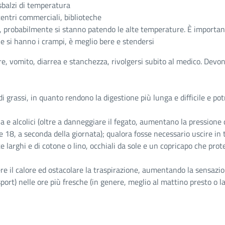
sbalzi di temperatura
centri commerciali, biblioteche
ia, probabilmente si stanno patendo le alte temperature. È important
e si hanno i crampi, è meglio bere e stendersi
, vomito, diarrea e stanchezza, rivolgersi subito al medico. Devon
i grassi, in quanto rendono la digestione più lunga e difficile e p
e alcolici (oltre a danneggiare il fegato, aumentano la pressione
lle 18, a seconda della giornata); qualora fosse necessario uscire in
nte larghi e di cotone o lino, occhiali da sole e un copricapo che pro
re il calore ed ostacolare la traspirazione, aumentando la sensazio
ort) nelle ore più fresche (in genere, meglio al mattino presto o la