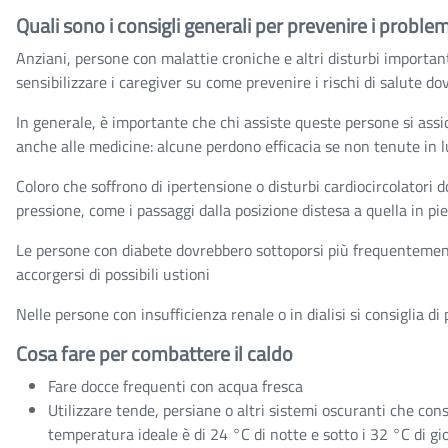
Quali sono i consigli generali per prevenire i problem
Anziani, persone con malattie croniche e altri disturbi importanti
sensibilizzare i caregiver su come prevenire i rischi di salute dov
In generale, è importante che chi assiste queste persone si assi
anche alle medicine: alcune perdono efficacia se non tenute in l
Coloro che soffrono di ipertensione o disturbi cardiocircolatori 
pressione, come i passaggi dalla posizione distesa a quella in pie
Le persone con diabete dovrebbero sottoporsi più frequentemente
accorgersi di possibili ustioni
Nelle persone con insufficienza renale o in dialisi si consiglia d
Cosa fare per combattere il caldo
Fare docce frequenti con acqua fresca
Utilizzare tende, persiane o altri sistemi oscuranti che con
temperatura ideale è di 24 °C di notte e sotto i 32 °C di gi