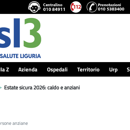
lla Z
Azienda
Ospedali
Territorio
Urp
S
Estate sicura 2026: caldo e anziani
persone anziane