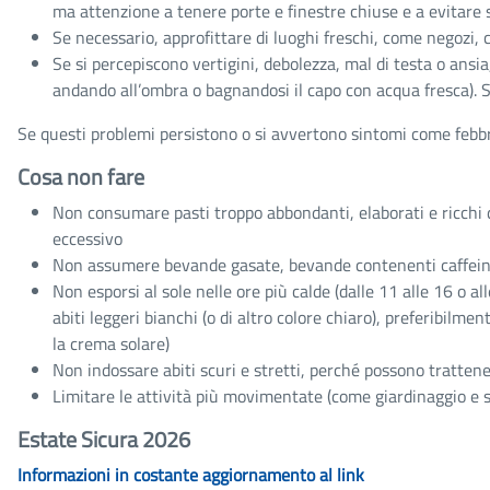
ma attenzione a tenere porte e finestre chiuse e a evitare 
Se necessario, approfittare di luoghi freschi, come negozi, 
Se si percepiscono vertigini, debolezza, mal di testa o ans
andando all’ombra o bagnandosi il capo con acqua fresca). S
Se questi problemi persistono o si avvertono sintomi come febbre
Cosa non fare
Non consumare pasti troppo abbondanti, elaborati e ricchi d
eccessivo
Non assumere bevande gasate, bevande contenenti caffeina 
Non esporsi al sole nelle ore più calde (dalle 11 alle 16 o a
abiti leggeri bianchi (o di altro colore chiaro), preferibilme
la crema solare)
Non indossare abiti scuri e stretti, perché possono trattene
Limitare le attività più movimentate (come giardinaggio e sp
Estate Sicura 2026
Informazioni in costante aggiornamento al link