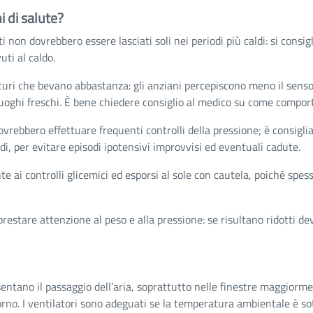
i di salute?
 non dovrebbero essere lasciati soli nei periodi più caldi: si consig
uti al caldo.
curi che bevano abbastanza: gli anziani percepiscono meno il senso 
uoghi freschi. È bene chiedere consiglio al medico su come comport
dovrebbero effettuare frequenti controlli della pressione; è consig
di, per evitare episodi ipotensivi improvvisi ed eventuali cadute.
 ai controlli glicemici ed esporsi al sole con cautela, poiché spes
i prestare attenzione al peso e alla pressione: se risultano ridotti 
sentano il passaggio dell’aria, soprattutto nelle finestre maggiormen
orno. I ventilatori sono adeguati se la temperatura ambientale è so