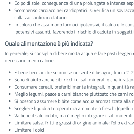
Colpo di sole, conseguenza di una prolungata e intensa esposi
Scompenso cardiaco nei cardiopatici: si verifica un sovracca
collasso cardiocircolatorio
In coloro che assumono farmaci ipotensivi, il caldo e le con
ipotensivi assunti, favorendo il rischio di cadute in soggett
Quale alimentazione è più indicata?
In generale, si consiglia di bere molta acqua e fare pasti leggeri e
necessarie meno calorie.
È bene bere anche se non se ne sente il bisogno, fino a 2-2,5
Sono di aiuto anche cibi ricchi di sali minerali e che idrata
Consumare cereali, preferibilmente integrali, in quantità 
Meglio legumi, pesce e carni bianche piuttosto che carni ross
Si possono assumere bibite come acqua aromatizzata alla 
Scegliere liquidi a temperatura ambiente o freschi (quelli 
Va bene il sale iodato, ma è meglio integrare i sali minera
Limitare salse, fritti e grassi di origine animale: l’olio ext
Limitare i dolci