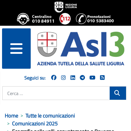
menu
Seguici su:
Cerca
Home
Tutte le comunicazioni
Comunicazioni 2025