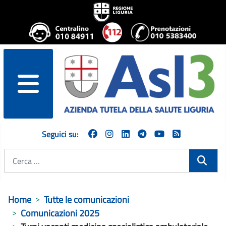
menu
Seguici su:
Cerca
Home
Tutte le comunicazioni
Comunicazioni 2025