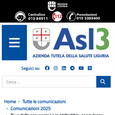
menu
Seguici su:
Cerca
Home
Tutte le comunicazioni
Comunicazioni 2025