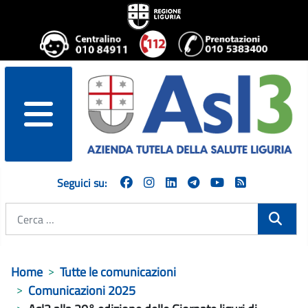
menu
Seguici su:
Cerca
Home
Tutte le comunicazioni
Comunicazioni 2025