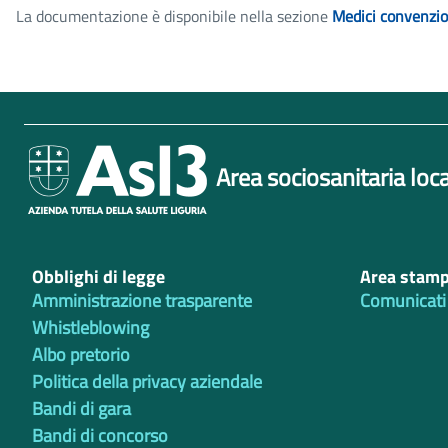
La documentazione è disponibile nella sezione
Medici convenzio
Area sociosanitaria loca
Obblighi di legge
Area stam
Amministrazione trasparente
Comunicati
Whistleblowing
Albo pretorio
Politica della privacy aziendale
Bandi di gara
Bandi di concorso