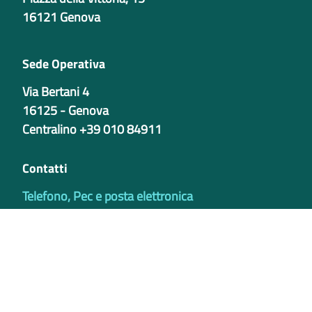
16121 Genova
Sede Operativa
Via Bertani 4
16125 - Genova
Centralino +39 010 84911
Contatti
Telefono, Pec e posta elettronica
Codici istituzionali
Partita iva
02421770997
Codice Univoco ufficio - PIB8EU
IBAN