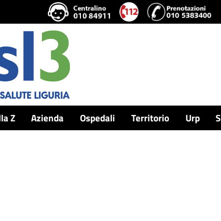
lla Z
Azienda
Ospedali
Territorio
Urp
S