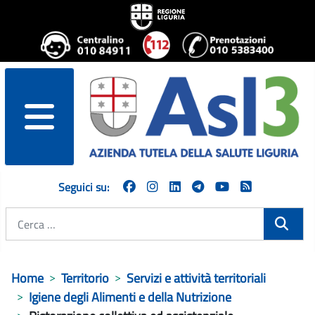
menu
Seguici su:
Cerca
Home
Territorio
Servizi e attività territoriali
Igiene degli Alimenti e della Nutrizione