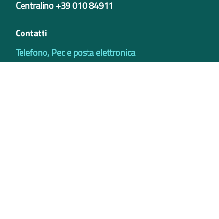
Centralino +39 010 84911
Contatti
Telefono, Pec e posta elettronica
Codici istituzionali
Partita iva
02421770997
Codice Univoco ufficio - PIB8EU
IBAN
Certificazioni
Credits
Privacy e Cookie Policy
Note legali