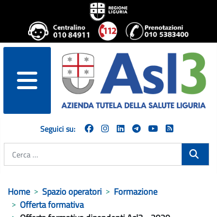
menu
Seguici su:
Cerca
Home
Spazio operatori
Formazione
Offerta formativa