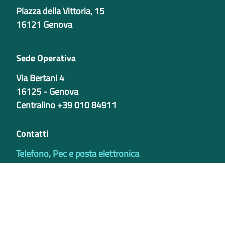
Piazza della Vittoria, 15
16121 Genova
Sede Operativa
Via Bertani 4
16125 - Genova
Centralino +39 010 84911
Contatti
Telefono, Pec e posta elettronica
Codici istituzionali
Partita iva
02421770997
Codice Univoco ufficio - PIB8EU
IBAN