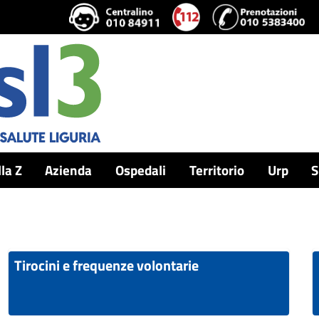
lla Z
Azienda
Ospedali
Territorio
Urp
S
Tirocini e frequenze volontarie