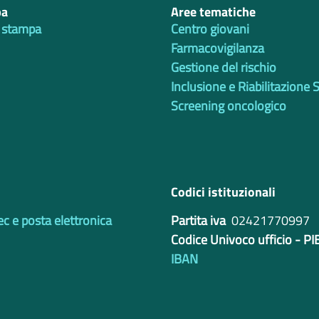
pa
Aree tematiche
 stampa
Centro giovani
Farmacovigilanza
Gestione del rischio
Inclusione e Riabilitazione 
Screening oncologico
Codici istituzionali
ec e posta elettronica
Partita iva
02421770997
Codice Univoco ufficio - P
IBAN