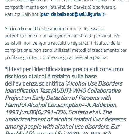
compatibilmente con l’attività del Servizio) o scrivere a
Patrizia Balbinot (
patrizia.balbinot@asl3.liguria.it
).
Si ricorda che il test è anonimo
: non è necessaria
autenticazione e non vengono richiesti dati personali e/o
sensibili, non vengono raccolti o registrati i risultati della
compilazione;
non sono utilizzati metodi di tracciamento per
profilare gli utenti o rilevare gli accessi alla pagina.
*Il test per l'identificazione precoce di consumo
rischioso di alcol è redatto sulla base
dell’evidenza scientifica (
Alcohol Use Disorders
Identification Test (AUDIT): WHO Collaborative
Project on Early Detection of Persons with
Harmful Alcohol Consumption--II. Addiction.
1993 Jun;88(6):791-804; Scafato et al. The
undertreatment of alcohol related liver diseases
among people with alcohol use disorders. Eur
Rev Med Pharmacol Sci 2020; 24: 974-82
).