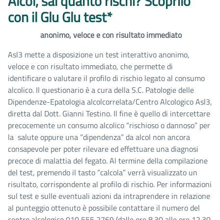
Alcol, sai quanto rischi? Scoprilo
con il Glu Glu test*
anonimo, veloce e con risultato immediato
Asl3 mette a disposizione un test interattivo anonimo,
veloce e con risultato immediato, che permette di
identificare o valutare il profilo di rischio legato al consumo
alcolico. Il questionario è a cura della S.C. Patologie delle
Dipendenze-Epatologia alcolcorrelata/Centro Alcologico Asl3,
diretta dal Dott. Gianni Testino. Il fine è quello di intercettare
precocemente un consumo alcolico “rischioso o dannoso” per
la salute oppure una “dipendenza” da alcol non ancora
consapevole per poter rilevare ed effettuare una diagnosi
precoce di malattia del fegato. Al termine della compilazione
del test, premendo il tasto “calcola” verrà visualizzato un
risultato, corrispondente al profilo di rischio. Per informazioni
sul test e sulle eventuali azioni da intraprendere in relazione
al punteggio ottenuto è possibile contattare il numero del
centro alcologico 010 555 2769 (dalle ore 8.30 alle ore 12.30