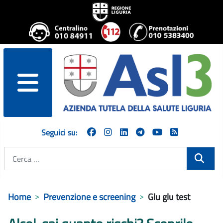
menu
Seguici su:
Cerca
Home
Prevenzione e screening
Glu glu test