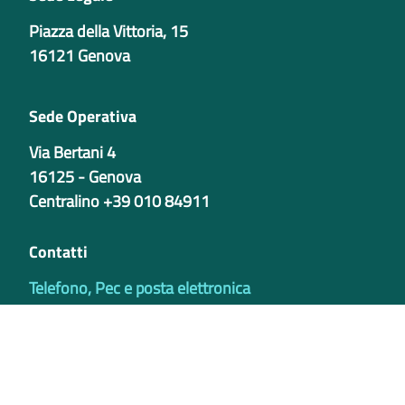
Piazza della Vittoria, 15
16121 Genova
Sede Operativa
Via Bertani 4
16125 - Genova
Centralino +39 010 84911
Contatti
Telefono, Pec e posta elettronica
Codici istituzionali
Partita iva
02421770997
Codice Univoco ufficio - PIB8EU