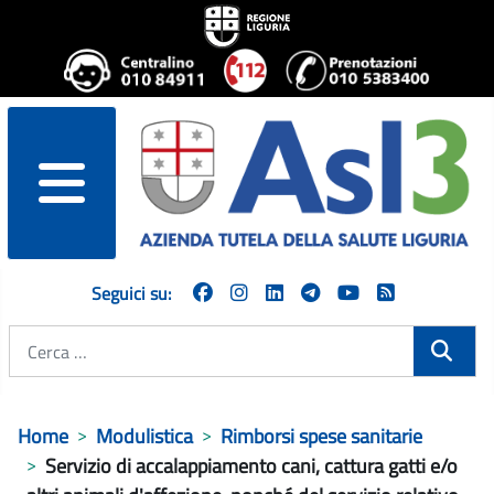
menu
Seguici su:
Cerca
Home
Modulistica
Rimborsi spese sanitarie
Servizio di accalappiamento cani, cattura gatti e/o