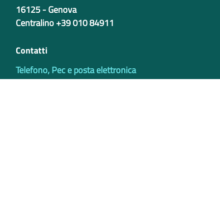
16125 - Genova
Centralino +39 010 84911
Contatti
Telefono, Pec e posta elettronica
Codici istituzionali
Partita iva
02421770997
Codice Univoco ufficio - PIB8EU
IBAN
Certificazioni