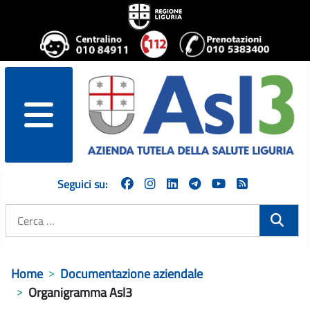
menu
Seguici su:
Cerca
Home
Documentazione aziendale
Organigramma Asl3