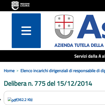
menu
Servizi dalla A a
Home
Elenco incarichi dirigenziali di responsabile di 
Delibera n. 775 del 15/12/2014
(362.2 Kb)