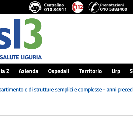
lla Z
Azienda
Ospedali
Territorio
Urp
S
dipartimento e di strutture semplici e complesse - anni preced