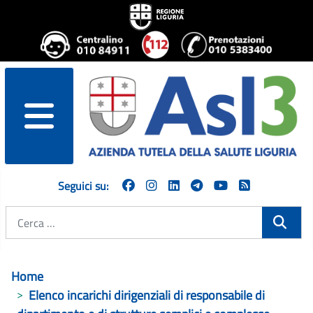
menu
Seguici su:
Cerca
Home
Elenco incarichi dirigenziali di responsabile di