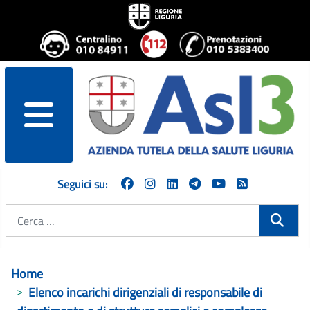
menu
Seguici su:
Cerca
Home
Elenco incarichi dirigenziali di responsabile di