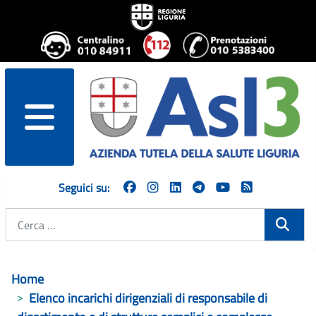
menu
Seguici su:
Cerca
Home
Elenco incarichi dirigenziali di responsabile di